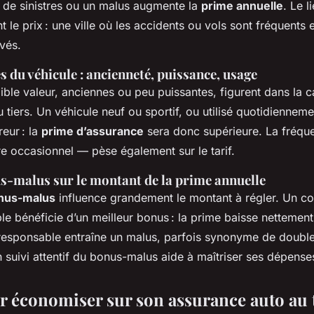
 de sinistres ou un malus augmente la
prime annuelle
. Le l
le prix : une ville où les accidents ou vols sont fréquents 
evés.
s du véhicule : ancienneté, puissance, usage
aible valeur, anciennes ou peu puissantes, figurent dans la 
 tiers. Un véhicule neuf ou sportif, ou utilisé quotidiennem
reur : la
prime d’assurance
sera donc supérieure. La fréquen
e occasionnel — pèse également sur le tarif.
s-malus sur le montant de la prime annuelle
onus-malus
influence grandement le montant à régler. Un c
le bénéficie d’un meilleur bonus : la prime baisse nettement.
responsable entraîne un malus, parfois synonyme de double
 suivi attentif du bonus-malus aide à maîtriser ses dépense
r économiser sur son assurance auto au 