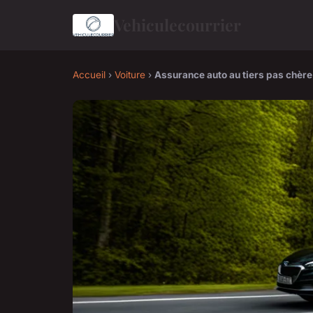
Vehiculecourrier
Accueil
›
Voiture
›
Assurance auto au tiers pas chère