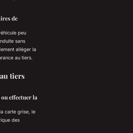
ires de
véhicule peu
onduite sans
lement alléger la
urance au tiers.
au tiers
ou effectuer la
la carte grise
,
le
orique des