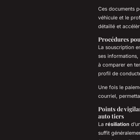
Ces documents per
véhicule et le pro
détaillé et accélè
Procédures pour
La souscription en
ses informations, 
à comparer en tem
profil de conducte
Une fois le paiem
courriel, permetta
Points de vigil
auto tiers
La
résiliation
d’un
suffit généraleme