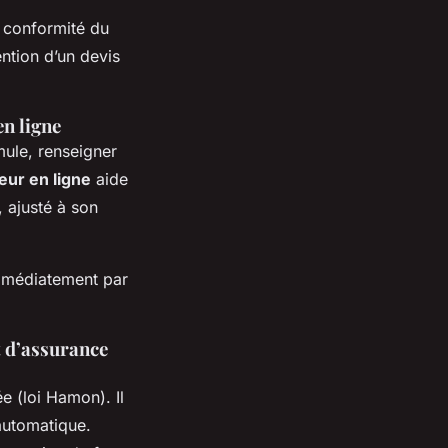
a conformité du
ention d’un devis
n ligne
mule, renseigner
eur en ligne
aide
 ajusté à son
immédiatement par
t d’assurance
e (loi Hamon). Il
 automatique.