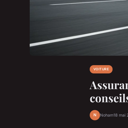
VOITURE
Assuran
conseil
N
Noham
18 mai