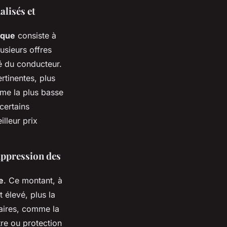
alisés et
ique
consiste à
usieurs offres
té du conducteur.
rtinentes, plus
ime la plus basse
certains
lleur prix
suppression des
e
. Ce montant, à
t élevé, plus la
saires, comme la
tre ou protection